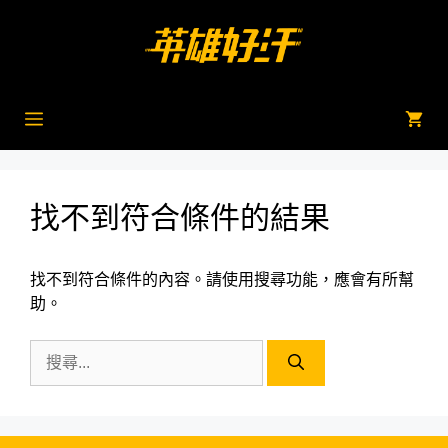
跳
至
主
要
內
選
容
單
找不到符合條件的結果
找不到符合條件的內容。請使用搜尋功能，應會有所幫
助。
搜
尋: