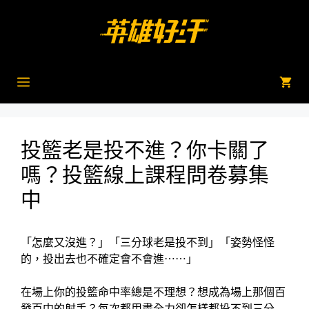
跳
至
主
要
內
選
容
單
投籃老是投不進？你卡關了
嗎？投籃線上課程問卷募集
中
「怎麼又沒進？」「三分球老是投不到」「姿勢怪怪
的，投出去也不確定會不會進⋯⋯」
在場上你的投籃命中率總是不理想？想成為場上那個百
發百中的射手？每次都用盡全力卻怎樣都投不到三分