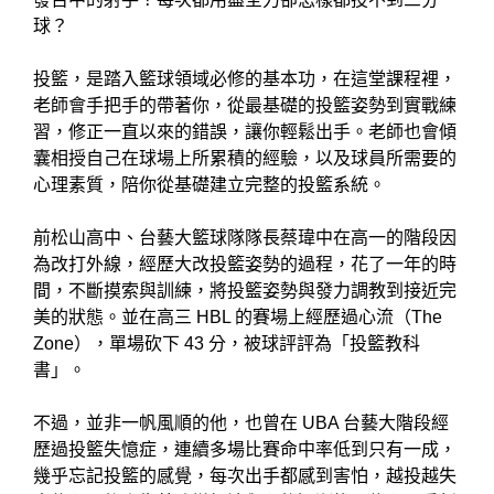
球？
投籃，是踏入籃球領域必修的基本功，在這堂課程裡，
老師會手把手的帶著你，從最基礎的投籃姿勢到實戰練
習，修正一直以來的錯誤，讓你輕鬆出手。老師也會傾
囊相授自己在球場上所累積的經驗，以及球員所需要的
心理素質，陪你從基礎建立完整的投籃系統。
前松山高中、台藝大籃球隊隊長蔡瑋中在高一的階段因
為改打外線，經歷大改投籃姿勢的過程，花了一年的時
間，不斷摸索與訓練，將投籃姿勢與發力調教到接近完
美的狀態。並在高三 HBL 的賽場上經歷過心流（The
Zone），單場砍下 43 分，被球評評為「投籃教科
書」。
不過，並非一帆風順的他，也曾在 UBA 台藝大階段經
歷過投籃失憶症，連續多場比賽命中率低到只有一成，
幾乎忘記投籃的感覺，每次出手都感到害怕，越投越失