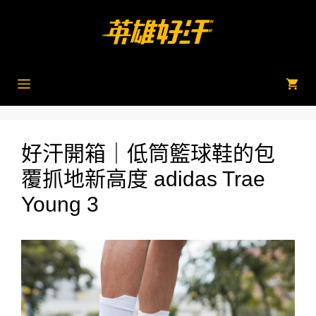
跳
至
主
要
內
選
容
單
好汗開箱｜低筒籃球鞋的包
覆抓地新高度 adidas Trae
Young 3